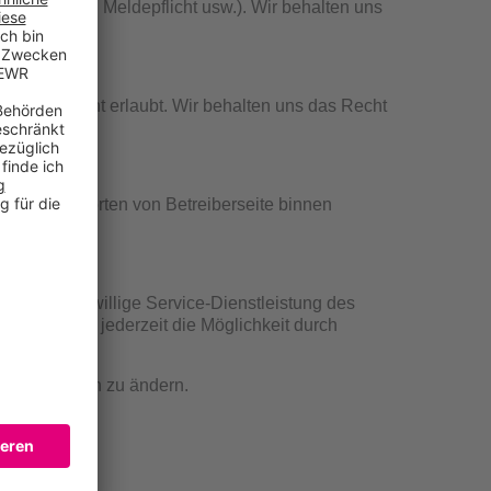
e Straftat, Meldepflicht usw.). Wir behalten uns
den ist nicht erlaubt. Wir behalten uns das Recht
en.
n oder Antworten von Betreiberseite binnen
ind eine freiwillige Service-Dienstleistung des
Benutzer hat jederzeit die Möglichkeit durch
enutzergruppen zu ändern.
.