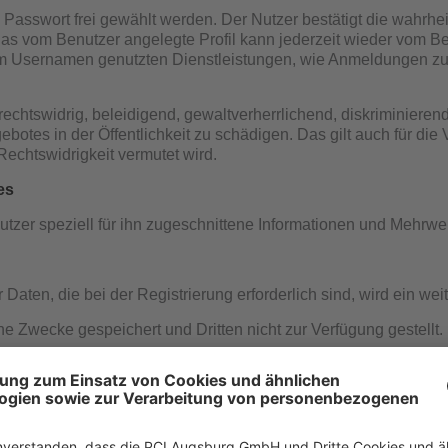
Passwort frei gewählt werden. Der Nutzer bestätigt die wahrh
s vom Benutzer angelegte Profil kann jederzeit wieder vom Benu
esem Usernamen genutzten Dienstleistungen, wie Anmeldungen z
echtswidrig, beleidigend, gewaltverherrlichend, diskriminiere
otes in der Öffentlichkeit zu schädigen. Das gilt auch für di
echtswidrigkeit vermutet wird.
es
tzer speziell für ihn zugeschnittene Informationen und Mehrwer
aten, die bei der Registrierung erforderlich sind, wird ein wei
che Zwecke gespeichert und Dritten nicht zur Verfügung gestellt.
er Beratung ergeben, werden vertraulich behandelt.
allgemeingültigen und gesetzlich geregelten Datenschutzbest