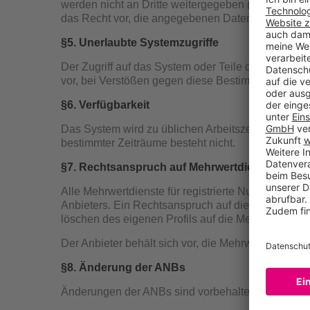
werden nicht an Dritte weitergegeben (Ausnahmen 
das Recht vor, die angegebenen Daten zu prüfen u
§5. Unerlaubte Systemzugriffe
Der Zugriff auf das System oder Teile des Systems
vor, bei Verstößen gegen diese Bestimmung rechtli
§6. Verfügbarkeit
Das System wird zu üblichen Arbeitszeiten betreut
bestimmter Zeiträume besteht nicht.
§7. Rechtsanspruch auf Mehrwertdienste
Alle Mehrwertdienste für registrierte Nutzer (zB. S
Anbieters. Ein Rechtsanspruch auf die zur Verfügun
löschen des eigenen Profils auf die Mehrwertdienst
Der Anbieter behält sich vor, die Mehrwertdienste 
§8. Änderung der ANBs
Änderungen der ANBs sind vorbehalten. Aktuelle Än