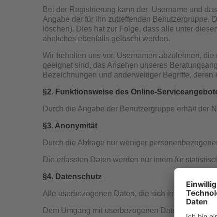
Bei der Registrierung kann der Username und das 
Angabe der für ihn zutreffenden Benutzergruppe. Da
löschen). Dies hat zur Folge, dass alle unter di
ähnliches ebenfalls gelöscht werden.
Wir behalten uns vor, Usernamen abzulehnen, die r
geeignet sind, das Ansehen unseres Beratungsangeb
Bezeichnungen und anderweitiger Begriffe, deren R
§2. Funktionsweise des Online-Serviceangebot
Durch die Angabe der Benutzergruppe erhält der Nu
§3. Anonymität
Durch die Abfrage nur weniger personenbezogener D
Die erfassten Daten werden nur intern für statistis
§4. Datenschutz
Alle userbezogenen Daten, die sich im Verlauf ein
Dem Umgang mit userbezogenen Daten liegen die 