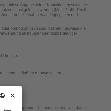
eitsgemässe Angabe seiner Kontaktdaten sowie die
tzer selbst gelöscht werden (Mein Profil - Profil
u Seminaren, Teilnahmen an Tippspielen und
nd oder pornographisch sind, beziehungsweise die
e Verwendung anstößiger oder doppeldeutiger
t-Dienste.
treichendes Maß an Anonymität erreicht.
immungen zugrunde. Die persönlichen Userdaten