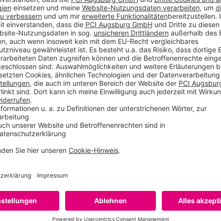
bei Verstößen gegen die in den ANBs genannten Bedingungen wi
nd gegebenenfalls zu editieren.
 des Beratungsangebotes mit unerlaubten Mitteln und/oder Metho
che Schritte einzuleiten und gegebenenfalls Anzeige zu erstatt
. Ein Anspruch des Users auf Verfügbarkeit zu bestimmten Zeite
eminaranmeldung, spezielle Datenblätter, Planungshilfen usw.) s
g gestellten Inhalte und deren Verfügbarkeit besteht nicht. Der 
e zu verzichten.
zu aktualisieren oder sein Serviceangebot für die jeweiligen B
derungen der ANBs werden auf der Internetseite veröffentlicht