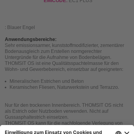
EMICODE:
EC1 PLUS
: Blauer Engel
Anwendungsbereiche:
Sehr emissionsarmer, kunststoffmodifizierter, zementärer
Bodenausgleich zum Erstellen normgerechter
Untergründe für die Aufnahme von Bodenbelägen.
THOMSIT OS ist eine Qualitätsspachtelmasse für den
Wohn- und Gewerbebereich, einsetzbar auf geeigneten:
Mineralischen Estrichen und Beton
Keramischen Fliesen, Naturwerkstein und Terrazzo.
Nur für den trockenen Innenbereich. THOMSIT OS nicht
als Estrich oder Nutzboden verwenden. Nicht auf
Gussasphaltestrich einsetzen.
THOMSIT OS kann für die nachfolgende Verlegung von
Mehrschichtparkett bei einer Mindestschichtdicke von 2