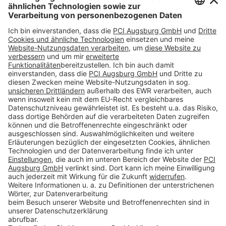
mm eingesetzt werden.
Download
Folge uns auf:
Produkte
Toolbox
Über THOMSIT
Kontakt