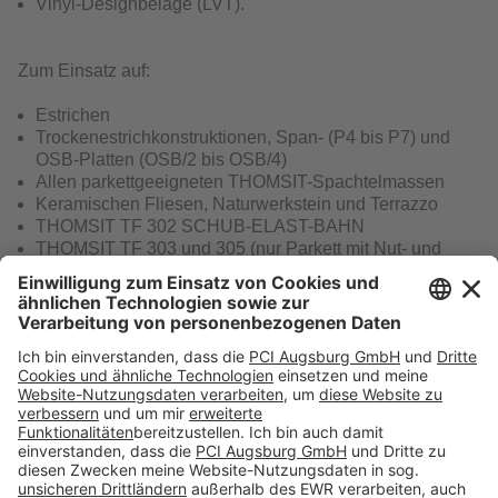
Vinyl-Designbeläge (LVT).
Zum Einsatz auf:
Estrichen
Trockenestrichkonstruktionen, Span- (P4 bis P7) und
OSB-Platten (OSB/2 bis OSB/4)
Allen parkettgeeigneten THOMSIT-Spachtelmassen
Keramischen Fliesen, Naturwerkstein und Terrazzo
THOMSIT TF 302 SCHUB-ELAST-BAHN
THOMSIT TF 303 und 305 (nur Parkett mit Nut- und
Federverbindung).
Download
Folge uns auf: