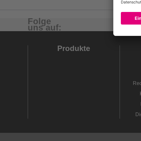
Standfest bis geschmeidig einstellbar durch ents
Folge
Nur für den trockenen Innenbereich.
uns auf:
Nicht zur Flächenspachtelung oder zum Erstellen 
verwenden.
Produkte
Rec
Di