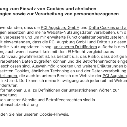
von Estrichen/Nutzböden
rungen zum Arbeitsschutz
und Beispachteln
sgleich für die Erstellung
 - 100 mm in einem
nd Podesten