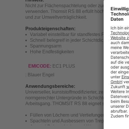
Nicht zur Flächenspachtelung oder zum Erstellen 
verwenden. Thomsit RS 88 erfüllt höchste Anforde
und zur Umweltverträglichkeit.
Produkteigenschaften:
Variabel einstellbar für standfestes Füllen, An- 
Schnell belegreif in jeder Schichtdicke
Spannungsarm
Hohe Endfestigkeiten
EMICODE:
EC1 PLUS
: Blauer Engel
Anwendungsbereiche:
Universeller, kunststoffmodifizierter, zementärer Au
normgerechter Untergründe in Schichtdicken von 1
Arbeitsgang. THOMSIT RS 88 eignet sich für das:
Füllen von Löchern und Vertiefungen
Spachteln und Ausbessern von Treppenstufen u
An- und Beispachteln von Höhenversätzen.