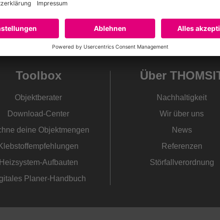
prechende Wasserdosierung.
von Estrichen/Nutzböden
Toolbox
Über THOMSI
Objektberater
Nachhaltigkeit
Download-Center
Wir über uns
hne deine Objektmengen
News
Klebstoffempfehlungen
Referenzen
Heizsystem-Aufbauten
Störfallverordnung
gitales Planer-Handbuch