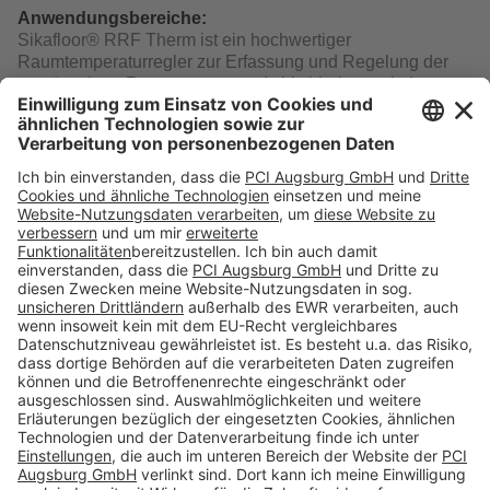
Anwendungsbereiche:
Sikafloor® RRF Therm ist ein hochwertiger
Raumtemperaturregler zur Erfassung und Regelung der
gewünschten Raumtemperatur. In Verbindung mit der
Klemmleiste in Sikafloor VS Therm. Die Einstellung der
gewünschten Raumtemperatur und die Bedienung erfolgt
über den Drehknopf mit Dreh-Drück-Mechanik.
Download
Folge uns auf:
Produkte
Toolbox
Über THOMSIT
Kontakt