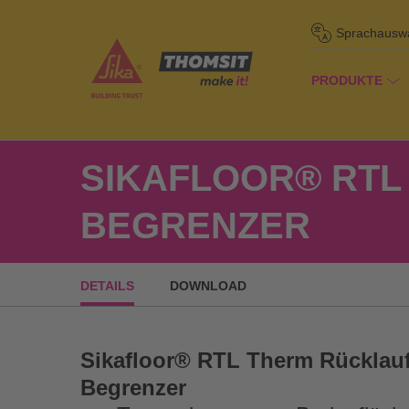
Sprachausw
PRODUKTE
/
Pro
Startseite
SIKAFLOOR® RTL
BEGRENZER
DETAILS
DOWNLOAD
Sikafloor® RTL Therm Rücklauf
Begrenzer