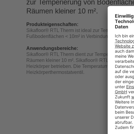
zur Temperierung von Bodenfläche
Räumen kleiner 10 m².
Produkteigenschaften:
Sikafloor® RTL Therm ist ideal zur Temperierung v
Fußbodenflächen < 10m² in Verbindung mit beste
Anwendungsbereiche:
Sikafloor® RTL Therm dient zur Temperierung von
Räumen kleiner 10 m². Sikafloor® RTL Therm wird
Heizkörper betrieben. Die Temperaturregelung übe
Heizkörperthermostatventil.