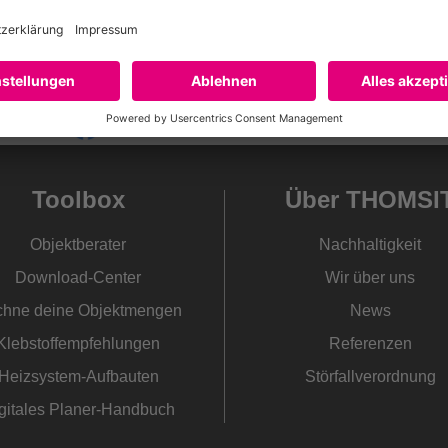
Toolbox
Über THOMSI
Objektberater
Nachhaltigkeit
Download-Center
Wir über uns
hne deine Objektmengen
News
Klebstoffempfehlungen
Referenzen
Heizsystem-Aufbauten
Störfallverordnung
gitales Planer-Handbuch