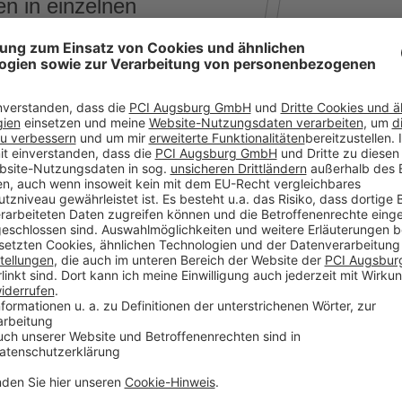
n in einzelnen
on kleinen
henden Wandheizkörpern.
 Bodenflächen in einzelnen
 in Verbindung mit einem
rnimmt weiterhin das