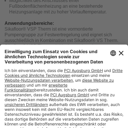
Möglichkeit des Anschlusses einer
Fußbodenflächenheizung an eine bestehende
Heizungsanlage mit zu hoher Vorlauftemperatur.
Anwendungsbereiche:
Sikafloor® VSP Therm ist eine vormontierte
Pumpengruppe zur Festwertregelung und eignet sich
ausschließlich in Kombination mit Sikafloor® VS Therm.
Sikafloor® VSP Therm wird insbesondere dann verwendet
wenn der Anschluss an eine alte Heizungsanlage mit eine
zu hohen Vorlauftemperatur für
Fußbodenflächenheizungen geplant ist.
Download
Folge uns auf:
Produkte
Toolbox