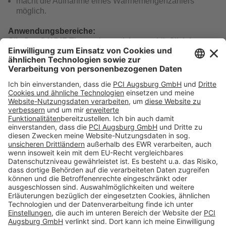
macht die Aufnahme eines Wärmemengenzählers
möglich.
Anwendungsbereiche:
Sikafloor® WMZ Therm eignet sich ausschließlich in
Kombination mit Sikafloor® VS Therm, insbesondere dann
wenn der Anschluss eines Wärmemengenzählers
erforderlich ist.
Download
Folge uns auf:
Produkte
Toolbox
Über THOMSIT