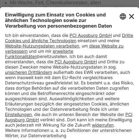
Mit Wachs, Fett, Chemikalienresten, alten
Farbanstrichen/Beschichtungen verunreinigten Böden
Alte Steinholz- und Magnesiaestriche
Sulfitablauge- und Bitumenkleberreste.
Download
Folge uns auf:
Produkte
Toolbox
Über THOMSIT
Kontakt