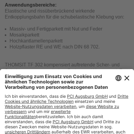
Anwendungsbereiche:
Elastische und rissüberbrückend wirkende
Entkopplungsbahn für die schubelastische Klebung von:
Massiv- und Fertigparkett mit Nut und Feder
Mosaikparkett
Hochkantlamellenparkett
Holzpflaster RE und WE nach DIN 68 702.
THOMSIT TF 302 kompensiert auftretende Scher- und
Schubspannungen zwischen Parkett und Untergrund. Zur
Trittschalldämmung auch unter schwimmend verlegtem
Fertigparkett und Laminat sowie textilen und elastischen
Bodenbelägen einsetzbar.
Download
Folge uns auf: