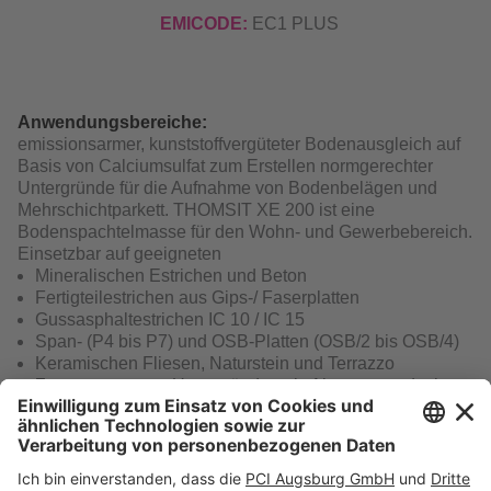
EMICODE:
EC1 PLUS
Anwendungsbereiche:
emissionsarmer, kunststoffvergüteter Bodenausgleich auf
Basis von Calciumsulfat zum Erstellen normgerechter
Untergründe für die Aufnahme von Bodenbelägen und
Mehrschichtparkett. THOMSIT XE 200 ist eine
Bodenspachtelmasse für den Wohn- und Gewerbebereich.
Einsetzbar auf geeigneten
Mineralischen Estrichen und Beton
Fertigteilestrichen aus Gips-/ Faserplatten
Gussasphaltestrichen IC 10 / IC 15
Span- (P4 bis P7) und OSB-Platten (OSB/2 bis OSB/4)
Keramischen Fliesen, Naturstein und Terrazzo
Zuvor genannten Untergründen als Altuntergrund mit
festhaftenden, wasserfesten Spachtelmassen- und
Klebstoffresten bis maximal 10 mm Schichtdicke.