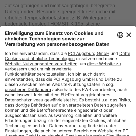
auf saugfähigen und nicht saugfähigen, belegreifen
Untergründen. Besonders geeignet für Bereiche mit
erhöhter Temperaturbelastung, z. B. Wintergärten,
bodentiefe Fenster. THOMSIT K 195 ist eine
verarbeiterfreundliche und kennzeichnungsfreie
Alternative zu konventionellen 2-K-PUR-Klebstoffen.
Download
Folge uns auf:
Produkte
Toolbox
Über THOMSIT