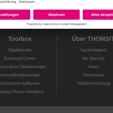
Toolbox
Über THOMSI
Objektberater
Nachhaltigkeit
Download-Center
Wir über uns
hne deine Objektmengen
News
Klebstoffempfehlungen
Referenzen
Heizsystem-Aufbauten
Störfallverordnung
gitales Planer-Handbuch