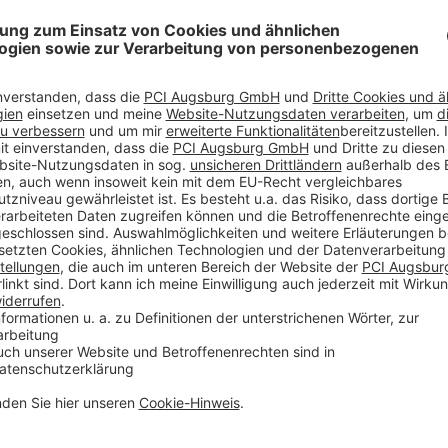
zen ein
rzen, wie z. B. THOMSIT
ige Verbindung für
 Produkt zum Füllen und
erden.