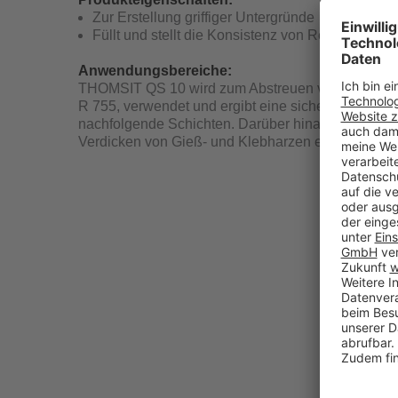
Zur Erstellung griffiger Untergründe
Füllt und stellt die Konsistenz von Reaktionshar
Anwendungsbereiche:
THOMSIT QS 10 wird zum Abstreuen von Epoxidha
R 755, verwendet und ergibt eine sichere und griff
nachfolgende Schichten. Darüber hinaus kann das
Verdicken von Gieß- und Klebharzen eingesetzt w