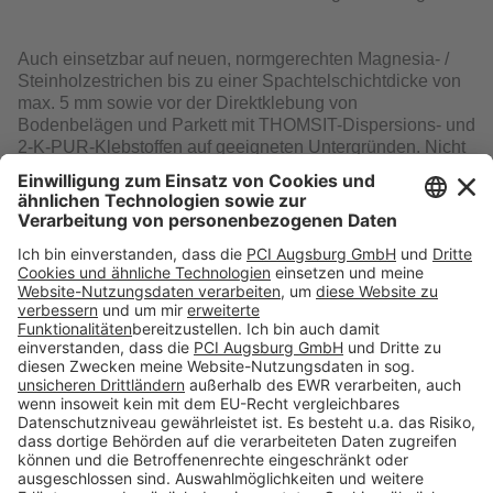
Auch einsetzbar auf neuen, normgerechten Magnesia- /
Steinholzestrichen bis zu einer Spachtelschichtdicke von
max. 5 mm sowie vor der Direktklebung von
Bodenbelägen und Parkett mit THOMSIT-Dispersions- und
2-K-PUR-Klebstoffen auf geeigneten Untergründen. Nicht
verwenden auf Sulfitablauge-und
Weichbitumenklebstoffen.
Download
Folge uns auf:
Produkte
Toolbox