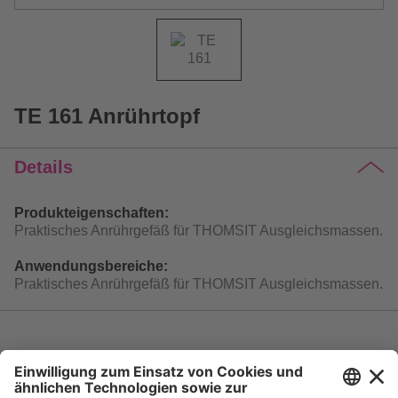
TE 161 Anrührtopf
Details
Produkteigenschaften:
Praktisches Anrührgefäß für THOMSIT Ausgleichsmassen.
Anwendungsbereiche:
Praktisches Anrührgefäß für THOMSIT Ausgleichsmassen.