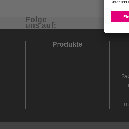
Zuvor genannten Untergründen als Altuntergrund
wasserfesten Spachtelmassen- und Klebstoffres
Folge
Auch in stark beanspruchten Bereichen einsetzbar
uns auf:
OP- und Intensivbereich, Ladenlokale, Einkaufszen
Nur für den trockenen Innenbereich.
Produkte
Rec
Di