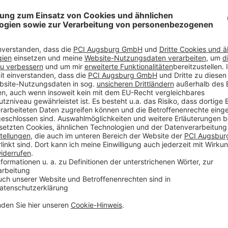
reife
onders frühe und sicher erreichbare
imatischen Bedingungen.
usgleich auf Basis von
ntergründe für die
eschichtungen. THOMSIT
masse für den Wohn-,
igneten
OSB/4)
zzo