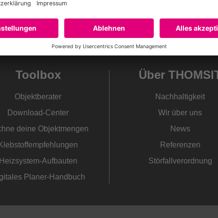
 mit festhaftenden,
ten.
, z.B. Krankenhäuser im
tren und Industriehallen.
Toolbox
Über THOMSI
Objektberater
Nachhaltigkeit
Download-Center
Wir über uns
hne deine Objektmengen
News
Klebstoffempfehlungen
Referenzen
Heizsystem-Aufbauten
Störfallverordnung
gitales Planer-Handbuch