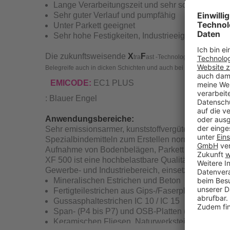
Lange Verarbeitungszeit und sehr schnelle Beleg
Sehr guter Verlauf und pumpfähig
Unter Parkett geeignet
Sehr hohe Festigkeiten, Industrieeignung
Die zukunftsweisende
X
F
tra
ast -Technologie sorgt für bes
Belegreife auch in dicken Schichten und auch bei ungünstigen kl
EMICODE:
EC1 PLUS
: Blauer Engel
Anwendungsbereiche:
Sehr emissionsarmer, kunststoffvergüteter Bodena
Spezialbindemitteln zum Erstellen normgerechter U
Aufnahme von Bodenbelägen, Parkett und Sika B
XF 500 ist eine hochbelastbare Qualitätsspachtel
Gewerbe- und Industriebereich, einsetzbar auf gee
Mineralischen Estrichen und Beton
Fertigteilestrichen aus Gips-/Faserplatten
Gussasphaltestrichen IC 10 / IC 15
Span- (P4 bis P7) und OSB-Platten (OSB/2 bis 
Keramischen Fliesen, Naturwerkstein und Terra