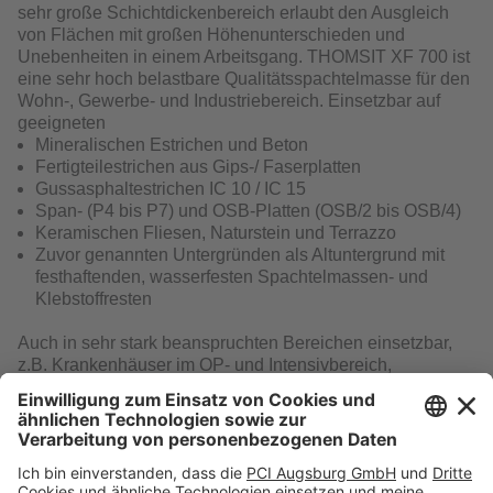
sehr große Schichtdickenbereich erlaubt den Ausgleich
von Flächen mit großen Höhenunterschieden und
Unebenheiten in einem Arbeitsgang. THOMSIT XF 700 ist
eine sehr hoch belastbare Qualitätsspachtelmasse für den
Wohn-, Gewerbe- und Industriebereich. Einsetzbar auf
geeigneten
Mineralischen Estrichen und Beton
Fertigteilestrichen aus Gips-/ Faserplatten
Gussasphaltestrichen IC 10 / IC 15
Span- (P4 bis P7) und OSB-Platten (OSB/2 bis OSB/4)
Keramischen Fliesen, Naturstein und Terrazzo
Zuvor genannten Untergründen als Altuntergrund mit
festhaftenden, wasserfesten Spachtelmassen- und
Klebstoffresten
Auch in sehr stark beanspruchten Bereichen einsetzbar,
z.B. Krankenhäuser im OP- und Intensivbereich,
Ladenlokale, Einkaufszentren und Industriehallen. Nur für
den trockenen Innenbereich.
Download