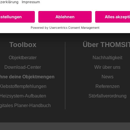
Toolbox
Über THOMSI
Objektberater
Nachhaltigkeit
Download-Center
Wir über uns
hne deine Objektmengen
News
Klebstoffempfehlungen
Referenzen
Heizsystem-Aufbauten
Störfallverordnung
gitales Planer-Handbuch