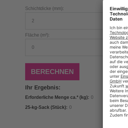
Schichtdicke (mm):
Fläche (m²):
BERECHNEN
Ihr Ergebnis:
Erforderliche Menge ca.* (kg):
25-kg-Sack (Stück):