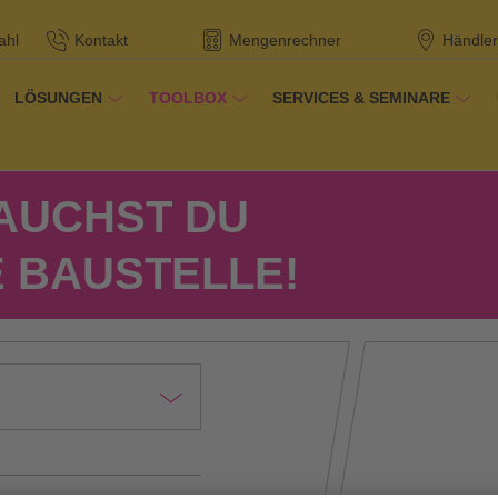
ahl
Kontakt
Mengenrechner
Händler
LÖSUNGEN
TOOLBOX
SERVICES & SEMINARE
/
Rechne deine Objektmengen
lbox
AUCHST DU
E BAUSTELLE!