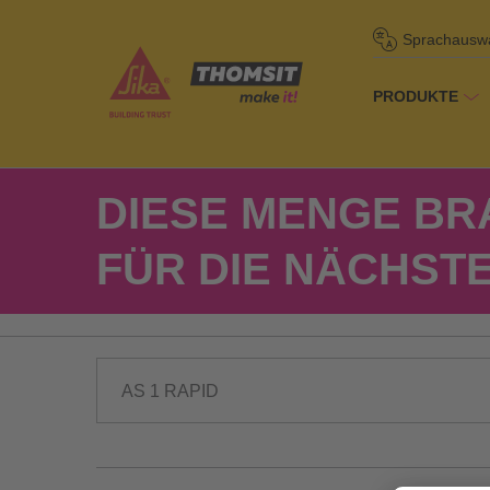
Sprachausw
PRODUKTE
Startseite
/
Too
DIESE MENGE BR
FÜR DIE NÄCHST
AS 1 RAPID