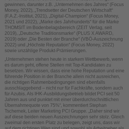
gewinnen, darunter z.B. „Unternehmen des Jahres“ (Focus
Money, 2022), „Trendsetter der Deutschen Wirtschaft“
(F.A.Z.-Institut, 2021), „Digital-Champion“ (Focus Money,
2021 und 2022), „Marke des Jahrhunderts“ für die Marke
THOMSIT im Bodenbelagsbe­reich (ZEIT Verlag, seit
2019), „Deutsche Traditionsmarke“ (PLUS X AWARD,
2019) oder „Die Besten der Branche“ (VBÖ-Auszeichnung
2022) und „Höchste Reputation“ (Focus Money, 2022)
sowie unzählige Produkt-Prämierungen.
„Unternehmen stehen heute in starkem Wettbewerb, wenn
es darum geht, offene Stellen mit Top-Kandidaten zu
besetzen. Wir wissen, dass eine hohe Reputation und eine
führende Position in der Branche allein nicht ausreichen,
die richtigen Rahmenbedingungen sind ebenfalls
ausschlaggebend – nicht nur für Fachkräfte, sondern auch
für Azubis. Als IHK-Ausbildungsbetrieb bildet PCI seit 50
Jahren aus und punktet mit einer überdurchschnittlichen
Übernahme­quote von 75%“, kommentiert Stephan
Tschernek, Leiter Marketing PCI Gruppe. „Daher sind wir
auf diese beiden neuen Auszeichnungen sehr stolz. Gleich
zweimal den ersten Platz zu belegen, zeigt uns, dass wir
auf dem richtigen Weg sind und sowohl als Arbeitgeber als