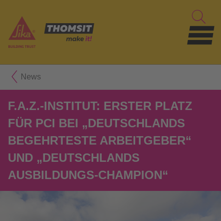
News
F.A.Z.-INSTITUT: ERSTER PLATZ
FÜR PCI BEI „DEUTSCHLANDS
BEGEHRTESTE ARBEITGEBER“
UND „DEUTSCHLANDS
AUSBILDUNGS-CHAMPION“