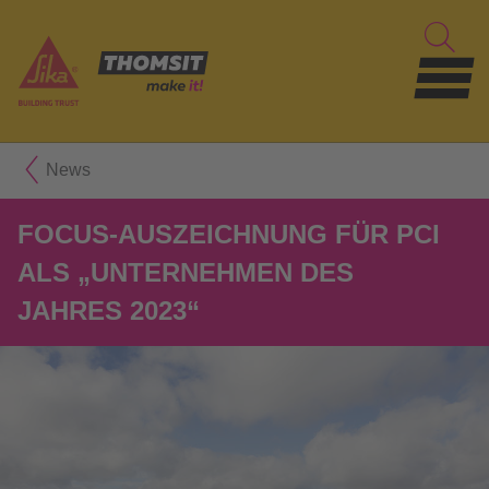
News
FOCUS-AUSZEICHNUNG FÜR PCI
ALS „UNTERNEHMEN DES
JAHRES 2023“