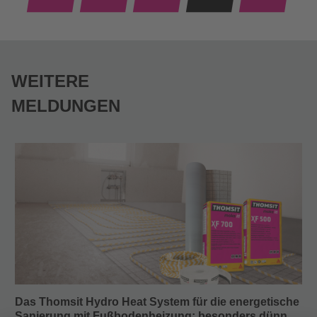
WEITERE
MELDUNGEN
Das Thomsit Hydro Heat System für die energetische
T
Sanierung mit Fußbodenheizung: besonders dünn
„