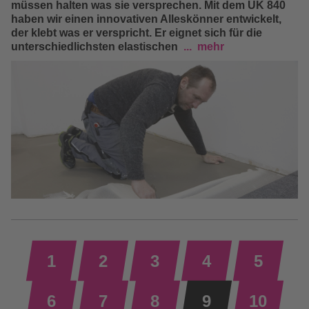
müssen halten was sie versprechen. Mit dem UK 840
haben wir einen innovativen Alleskönner entwickelt,
der klebt was er verspricht. Er eignet sich für die
unterschiedlichsten elastischen
mehr
1
2
3
4
5
6
7
8
9
10