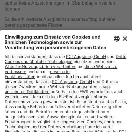
später keine Abzeichnungen im Oberbelag einstellen
können.
Sollte ein weiterer Ausgleichsmassenauftrag auf eine
bereits gespachtelte Fläche
erforderlich sein, ist zunächst die Trocknung der ersten
Schicht abzuwarten.
Die optimale Verbindung der Schichten untereinander wird
mittels Zwischengrundierung mit THOMSIT R 766
Multivorstrich sichergestellt.
Folge uns auf:
Produkte
Toolbox
Über THOMSIT