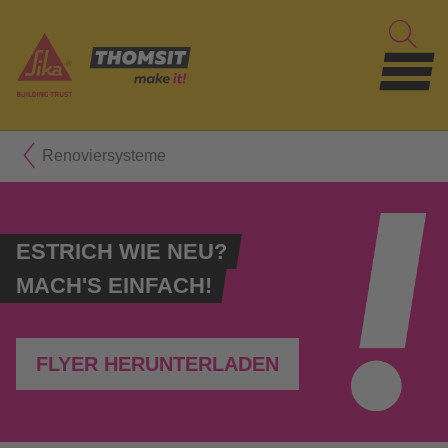
Renoviersysteme
ESTRICH WIE NEU?
MACH'S EINFACH!
FLYER HERUNTERLADEN