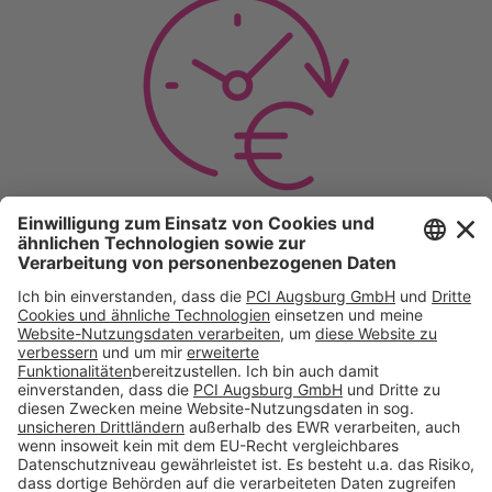
Sicheres Saniersystem
auf beheizten
Fußbodenkonstruktionen: Risse müssen nicht mehr
maschinell eingeschnitten werden – verhindert mögliche
Beschädigungen an Wasserrohren im Unterbau.
Folge uns auf:
Produkte