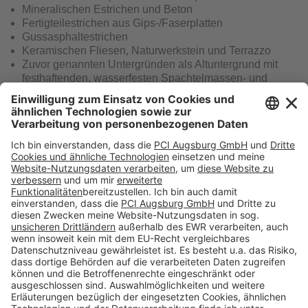
Mineralischen Estrichen und Beton
Fertigteilestrichen aus Gips-/Faserplatten
Gussasphaltestrichen
Keramischen Fliesen, Naturwerkstein und Terrazzo
Zuvor genannten Untergründen als Altuntergrund mit
festhaftenden, wasserfesten Spachtelmassen- und
Klebstoffresten.
Download
Folge uns auf:
Produkte
Toolbox