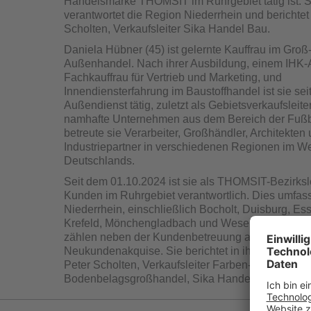
Handelsmarke THOMSIT im Ruhrgebiet tätig ist. S
verantwortet die Region Niederrhein und berichtet
Scholten, Verkaufsleiter Sika Handel Bau.
Daniela Hübner (45) ist gelernte Kauffrau im Groß
Außenhandel. Nach ihrer Ausbildung, einem IHK-
Fachkauffrau für Vertrieb und Marketing, und
Innendiensterfahrung im Baustoffhandel ist sie sei
Außendienst tätig, zuletzt als Gebietsverkaufsleiter
namhafte Unternehmen aus dem Bereich der Fuß
betreute sie Verarbeiter, Großhändler, Architekten
Industriepartner in verschiedenen Regionen im W
Deutschlands.
Seit dem 01.10.2024 ist sie als THOMSIT-Bezirkslei
Kunden im Ruhrgebiet verantwortlich. Dies umfass
Niederrhein, einschließlich Bocholt, Duisburg, Es
Krefeld, Mönchengladbach und Wesel. Zu ihren A
zählen neben der Kundenbetreuung auch die Bera
Neukundenakquise. Sie berichtet in ihrer neuen F
Peter Scholten, Verkaufsleiter Farben- und
Bodenbelagsgroßhandel, Sika Handel Bau.
Wie Ende Februar 2024 bekanntgegeben, hat Sika