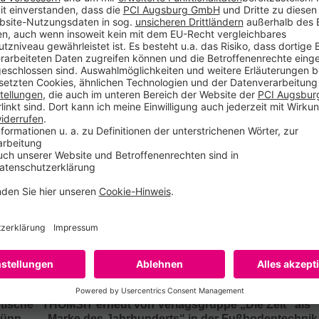
tion der
 2024 stehen
und, nach
arketing
 PCI Augsburg
Sika ist, mit
tische
THOMSIT erneut von Verlagsgruppe „Die Zeit“ als
dünn
„Marke des Jahrhunderts“ in der Fußbodentechnik