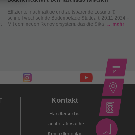
Effiziente, nachhaltige und zeitsparende Lösung für
S
h
schnell wechselnde Bodenbeläge
Stuttgart, 20.11.2024 –
d
t
Mit dem neuen Renoviersystem, das die Sika
mehr
B
T
Kontakt
Händlersuche
Fachberatersuche
Kontaktformular