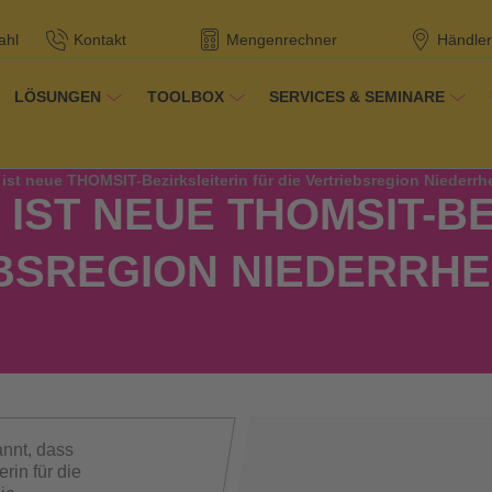
ahl
Kontakt
Mengenrechner
Händler
LÖSUNGEN
TOOLBOX
SERVICES & SEMINARE
r THOMSIT
/
/
Referenzen
ist neue THOMSIT-Bezirksleiterin für die Vertriebsregion Niederrh
IST NEUE THOMSIT-BE
BSREGION NIEDERRHE
annt, dass
rin für die