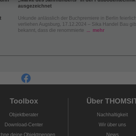
ausgezeichnet
t
Urkunde anlässlich der Buchpremiere in Berlin feierlic
verliehen
Augsburg, 17.12.2024 – Sika Handel Bau gib
bekannt, dass die renommierte
mehr
Toolbox
Über THOMSI
Objektberater
Nachhaltigkeit
Download-Center
Wir über uns
hne deine Objektmengen
News