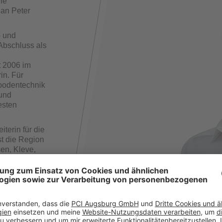
ie
 an Peter
- und
Abschluss als
t 2006 im
in. Für
bodentechnik
 und
esten
terin für die
t die Region
sen, Kleve,
ufgaben
tung und die
unktion an
 ihren