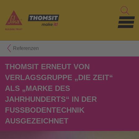
Referenzen
THOMSIT ERNEUT VON
VERLAGSGRUPPE „DIE ZEIT“
ALS „MARKE DES
JAHRHUNDERTS“ IN DER
FUSSBODENTECHNIK A
USGEZEICHNET