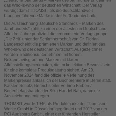
„Deutsche Standards – Marken des Jahrhunderts“ definiert
das Who-is-who der deutschen Wirtschaft. Der Verlag
würdigt damit THOMSIT als die deutschlandweit
branchenführende Marke in der Fußbodentechnik.
Die Auszeichnung „Deutsche Standards – Marken des
Jahrhunderts“ zählt zu einer der ältesten in Deutschland.
Alle drei Jahre publiziert die renommierte Verlagsgruppe
„Die Zeit“ unter der Schirmherrschaft von Dr. Florian
Langenscheidt die prämierten Marken und definiert das
Who-is-who der deutschen Wirtschaft. Ausgezeichnet
werden Traditionsunternehmen mit hohem
Bekanntheitsgrad und Marken mit klaren
Alleinstellungsmerkmalen, die im kollektiven Bewusstsein
für eine komplette Produktgattung stehen. Am 29.
November 2024 fand die offizielle Verleihung des
Markenpreises anlässlich der Buchpremiere in Berlin statt.
Karsten Scholz, Bereichsleiter Vertrieb Farben-/
Bodenbelagshandel der Sika Handel Bau, nahm die
Auszeichnung entgegen.
THOMSIT wurde 1946 als Produktmarke der Thompson-
Werke GmbH in Düsseldorf gegründet und 2017 von der
PCI Augsburg GmbH, einer der führenden Hersteller