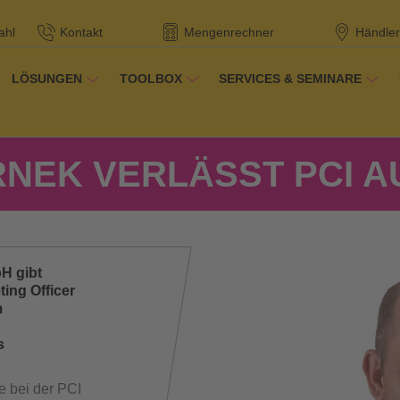
ahl
Kontakt
Mengenrechner
Händler
LÖSUNGEN
TOOLBOX
SERVICES & SEMINARE
r THOMSIT
/
/
Stephan Tschernek verlässt PCI Aug
Referenzen
RNEK VERLÄSST PCI 
H gibt
ing Officer
m
s
e bei der PCI