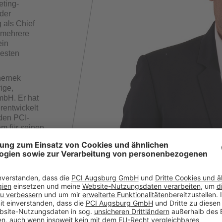
ting-
 der
 als Chief
 mehrere
ein
besten
hernek
ige,
mbH. Er hat
entwi­ckelt
 den PCI-
m für seinen
g das Beste
sitzender der
olzäpfel wird
n, bis eine
l der Sika,
 Produkte in