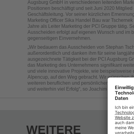
Augsburg GmbH in verschiedenen leitenden Marke
Positionen beschäftigt und seit Juni 2020 Mitglied
Geschäftsleitung. Vor seiner kürzlichen Ernennung
Marketing Officer Sika Handel Bau war Tschernek
Jahre als Leiter Marketing der PCI Gruppe tätig. S
Ausscheiden erfolgt auf eigenen Wunsch und im 
gegenseitigen Einvernehmen.
„Wir bedauern das Ausscheiden von Stephan Tsc
außerordentlich und danken ihm für seine langjähr
ausgezeichnete Tätigkeit bei der PCI Augs­burg G
das Marketing des Unternehmens signifikant weiter
und viele innovative Projekte, wie beispielsweise
Alpencup, auf den Weg gebracht. Wir wünschen ih
weiteren beruflichen und per­sönlichen Lebenswe
und weiterhin viel Erfolg“, so Joachim Straub, Vor
PCI-Geschäftsführung.
Sika-Geschäftsbereichsleiter Construction Frank H
interimsweise das Marketing Sika Handel Bau leite
endgültige Nachfolgeregelung erfolgt ist.
Die PCI Augsburg GmbH, seit Anfang Mai 2023 Tei
WEITERE
zählt zu den führenden Herstellern bauchemischer