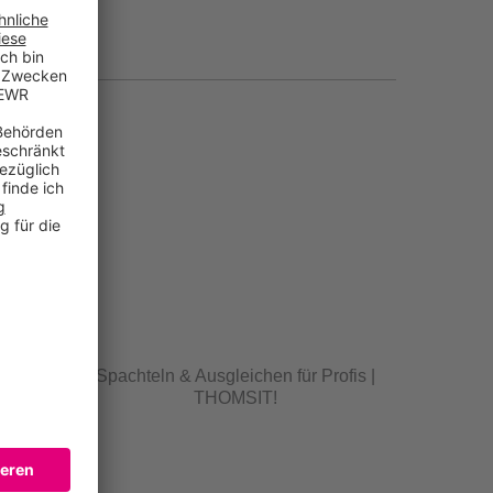
Spachteln & Ausgleichen für Profis |
nik |
THOMSIT!