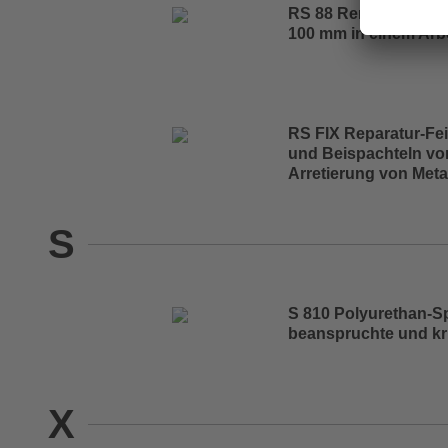
RS 88 Renovier-Ausg
100 mm in einem Arb
RS FIX Reparatur-Fe
und Beispachteln vo
Arretierung von Meta
S
S 810 Polyurethan-S
beanspruchte und kr
X