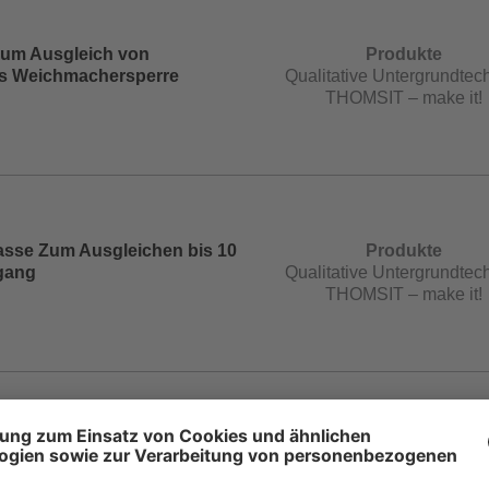
Zum Ausgleich von
Produkte
ls Weichmachersperre
Qualitative Untergrundtech
THOMSIT – make it!
sse Zum Ausgleichen bis 10
Produkte
gang
Qualitative Untergrundtech
THOMSIT – make it!
rnung 0,2 – 2,0 mm
Produkte
uarzsand zum Strecken von
Qualitative Untergrundtech