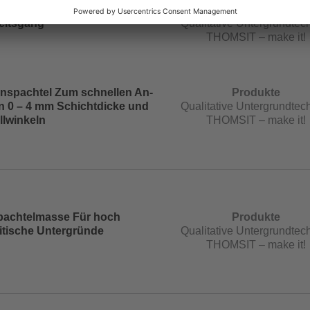
leich Zum Spachteln von 1 –
Produkte
eitsgang
Qualitative Untergrundtech
THOMSIT – make it!
inspachtel Zum schnellen An-
Produkte
n 0 – 4 mm Schichtdicke und
Qualitative Untergrundtech
llwinkeln
THOMSIT – make it!
pachtelmasse Für hoch
Produkte
itische Untergründe
Qualitative Untergrundtech
THOMSIT – make it!