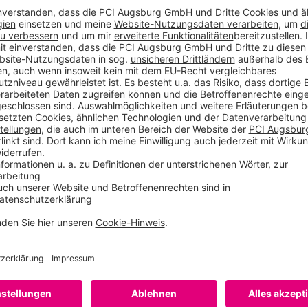
THOMSIT – make it!
er Randdämmstreifen Ideal
tärken
fen mit selbstklebendem Fuß
nktionsgewebe
gleich Für Reparaturen von 0
Produkte
rbeitsgang
Qualitative Untergrundtech
THOMSIT – make it!