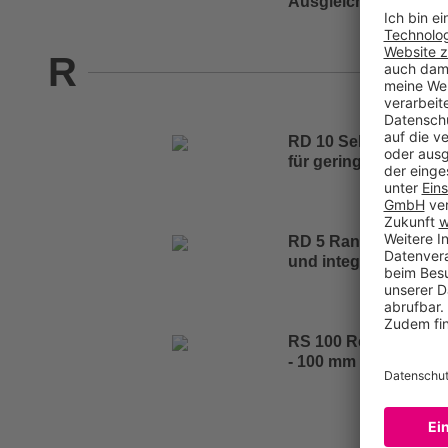
Ausgleichsmassen
R
RD 10 Selbstklebend
für geringe Schichts
RD 5 Randdämmstrei
und integriertem Fu
RS 100 Renovier-Aus
- 100 mm in einem A