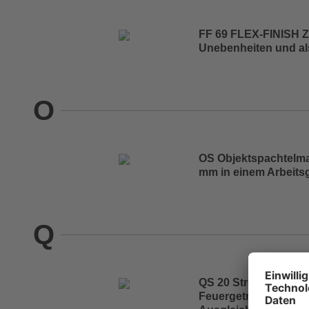
FF 69 FLEX-FINISH 
Unebenheiten und a
O
OS Objektspachtelma
mm in einem Arbeits
Q
QS 20 Strecksand Kö
Feuergetrockneter Q