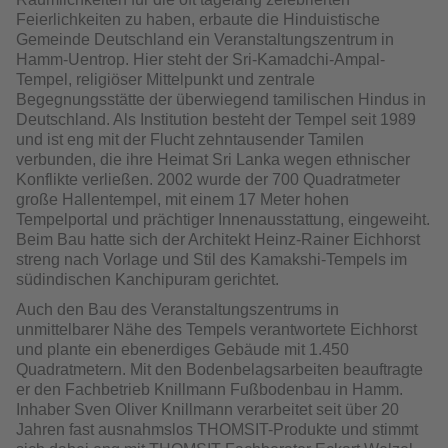
Feierlichkeiten zu haben, erbaute die Hinduistische
Gemeinde Deutschland ein Veranstaltungszentrum in
Hamm-Uentrop. Hier steht der Sri-Kamadchi-Ampal-
Tempel, religiöser Mittelpunkt und zentrale
Begegnungsstätte der überwiegend tamilischen Hindus in
Deutschland. Als Institution besteht der Tempel seit 1989
und ist eng mit der Flucht zehntausender Tamilen
verbunden, die ihre Heimat Sri Lanka wegen ethnischer
Konflikte verließen. 2002 wurde der 700 Quadratmeter
große Hallentempel, mit einem 17 Meter hohen
Tempelportal und prächtiger Innenausstattung, eingeweiht.
Beim Bau hatte sich der Architekt Heinz-Rainer Eichhorst
streng nach Vorlage und Stil des Kamakshi-Tempels im
südindischen Kanchipuram gerichtet.
Auch den Bau des Veranstaltungszentrums in
unmittelbarer Nähe des Tempels verantwortete Eichhorst
und plante ein ebenerdiges Gebäude mit 1.450
Quadratmetern. Mit den Bodenbelagsarbeiten beauftragte
er den Fachbetrieb Knillmann Fußbodenbau in Hamm.
Inhaber Sven Oliver Knillmann verarbeitet seit über 20
Jahren fast ausnahmslos THOMSIT-Produkte und stimmt