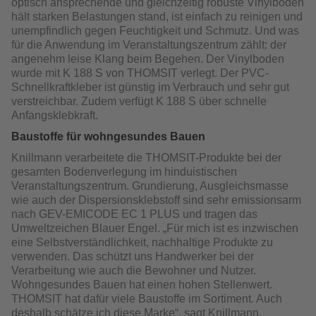
optisch ansprechende und gleichzeitig robuste Vinylboden
hält starken Belastungen stand, ist einfach zu reinigen und
unempfindlich gegen Feuchtigkeit und Schmutz. Und was
für die Anwendung im Veranstaltungszentrum zählt: der
angenehm leise Klang beim Begehen. Der Vinylboden
wurde mit K 188 S von THOMSIT verlegt. Der PVC-
Schnellkraftkleber ist günstig im Verbrauch und sehr gut
verstreichbar. Zudem verfügt K 188 S über schnelle
Anfangsklebkraft.
Baustoffe für wohngesundes Bauen
Knillmann verarbeitete die THOMSIT-Produkte bei der
gesamten Bodenverlegung im hinduistischen
Veranstaltungszentrum. Grundierung, Ausgleichsmasse
wie auch der Dispersionsklebstoff sind sehr emissionsarm
nach GEV-EMICODE EC 1 PLUS und tragen das
Umweltzeichen Blauer Engel. „Für mich ist es inzwischen
eine Selbstverständlichkeit, nachhaltige Produkte zu
verwenden. Das schützt uns Handwerker bei der
Verarbeitung wie auch die Bewohner und Nutzer.
Wohngesundes Bauen hat einen hohen Stellenwert.
THOMSIT hat dafür viele Baustoffe im Sortiment. Auch
deshalb schätze ich diese Marke“, sagt Knillmann.