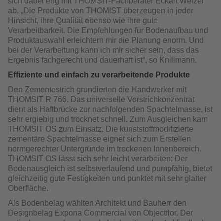
sich dabei eng mit THOMSIT-Fachberater Eckart Welzel
ab. „Die Produkte von THOMIST überzeugen in jeder
Hinsicht, ihre Qualität ebenso wie ihre gute
Verarbeitbarkeit. Die Empfehlungen für Bodenaufbau und
Produktauswahl erleichtern mir die Planung enorm. Und
bei der Verarbeitung kann ich mir sicher sein, dass das
Ergebnis fachgerecht und dauerhaft ist“, so Knillmann.
Effiziente und einfach zu verarbeitende Produkte
Den Zementestrich grundierten die Handwerker mit
THOMSIT R 766. Das universelle Vorstrichkonzentrat
dient als Haftbrücke zur nachfolgenden Spachtelmasse, ist
sehr ergiebig und trocknet schnell. Zum Ausgleichen kam
THOMSIT OS zum Einsatz. Die kunststoffmodifizierte
zementäre Spachtelmasse eignet sich zum Erstellen
normgerechter Untergründe im trockenen Innenbereich.
THOMSIT OS lässt sich sehr leicht verarbeiten: Der
Bodenausgleich ist selbstverlaufend und pumpfähig, bietet
gleichzeitig gute Festigkeiten und punktet mit sehr glatter
Oberfläche.
Als Bodenbelag wählten Architekt und Bauherr den
Designbelag Expona Commercial von Objectflor. Der